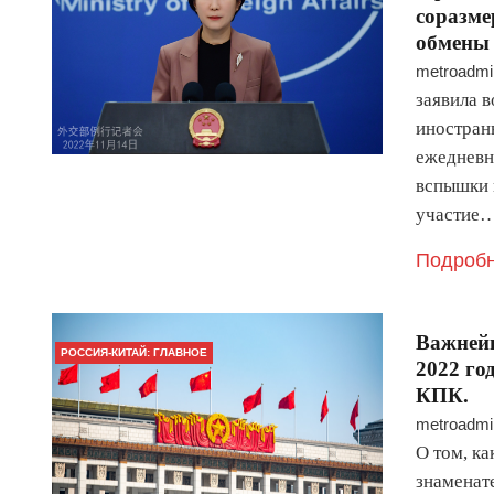
соразме
обмены 
metroadmi
заявила 
иностран
ежедневн
вспышки 
участие
Подробн
Важнейш
РОССИЯ-КИТАЙ: ГЛАВНОЕ
2022 го
КПК.
metroadmi
О том, ка
знаменат