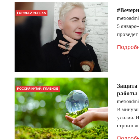
#Вечер
FORMULA УСПЕХА
metroadmi
5 января
проведет
Подробн
Защита 
РОССИЯ-КИТАЙ: ГЛАВНОЕ
работы 
metroadmi
В минувш
усилий. 
строител
Подробн