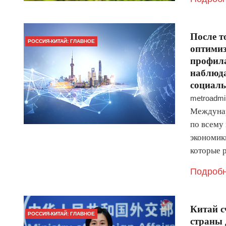
После т
РОССИЯ-КИТАЙ: ГЛАВНОЕ
оптимиз
профила
наблюда
социал
metroadmi
Междунар
по всему
экономик
которые 
Подробн
Китай с
РОССИЯ-КИТАЙ: ГЛАВНОЕ
страны