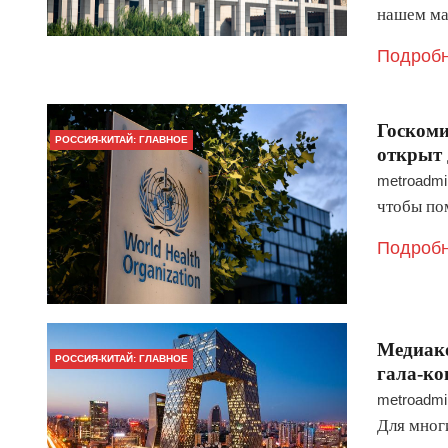
нашем ма
Подробн
Госкоми
РОССИЯ-КИТАЙ: ГЛАВНОЕ
открыт 
metroadmi
чтобы по
Подробн
Медиак
РОССИЯ-КИТАЙ: ГЛАВНОЕ
гала-ко
metroadmi
Для мног