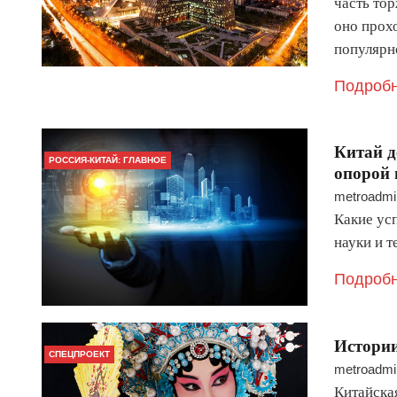
часть тор
оно прох
популярн
Подробн
Китай д
РОССИЯ-КИТАЙ: ГЛАВНОЕ
опорой 
metroadmi
Какие ус
науки и т
Подробн
Истории
СПЕЦПРОЕКТ
metroadmi
Китайска