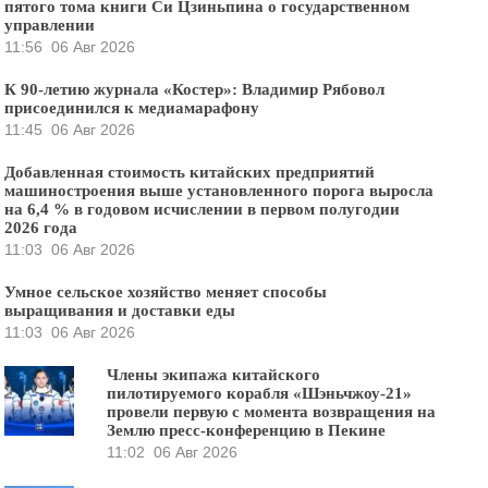
пятого тома книги Си Цзиньпина о государственном
управлении
11:56
06 Авг 2026
К 90-летию журнала «Костер»: Владимир Рябовол
присоединился к медиамарафону
11:45
06 Авг 2026
Добавленная стоимость китайских предприятий
машиностроения выше установленного порога выросла
на 6,4 % в годовом исчислении в первом полугодии
2026 года
11:03
06 Авг 2026
Умное сельское хозяйство меняет способы
выращивания и доставки еды
11:03
06 Авг 2026
Члены экипажа китайского
пилотируемого корабля «Шэньчжоу-21»
провели первую с момента возвращения на
Землю пресс-конференцию в Пекине
11:02
06 Авг 2026