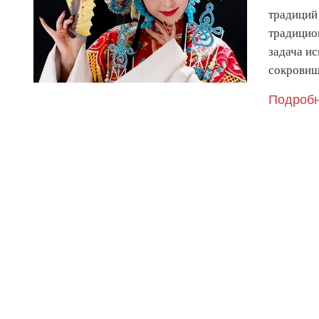
традиций 
традицио
задача ис
сокрови
Подробн