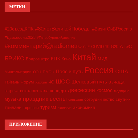
МЕТКИ
#80летВеликойПобеды
#20съездКПК
#ВизитСиВРоссию
#Двесессии2023
#Петербургскийдневник
#комментарий@radiometro
АТЭС
COVID-19
G20
CIIE
Китай
БРИКС
КПК
МИД
Бодрое утро
Кино
Россия
США
Пояс и путь
Минкоммерции
ООН
ПМЭФ
ШОС
азиада
Шёлковый путь
Форум
ЧС
Тайвань
Харбин
двесессии
космос
выставка
гала-концерт
встреча
медицина
праздник весны
музыка
сотрудничество
спутник
синьцзян
туризм
экономика
тайвань
торговля
экология
ПРИЛОЖЕНИЕ