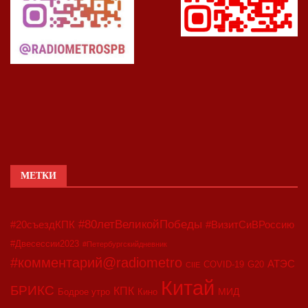
МЕТКИ
#80летВеликойПобеды
#20съездКПК
#ВизитСиВРоссию
#Двесессии2023
#Петербургскийдневник
#комментарий@radiometro
АТЭС
COVID-19
G20
CIIE
Китай
БРИКС
КПК
МИД
Бодрое утро
Кино