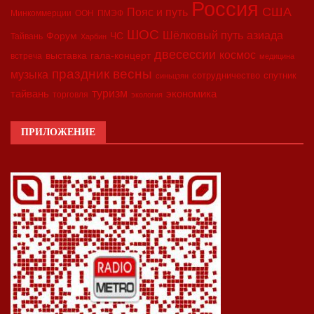
Россия
США
Пояс и путь
Минкоммерции
ООН
ПМЭФ
ШОС
азиада
Шёлковый путь
Форум
ЧС
Тайвань
Харбин
двесессии
космос
выставка
гала-концерт
встреча
медицина
праздник весны
музыка
сотрудничество
спутник
синьцзян
туризм
экономика
тайвань
торговля
экология
ПРИЛОЖЕНИЕ