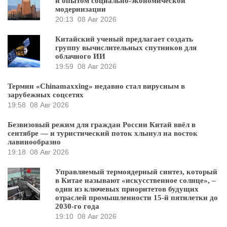
и опытом социально-экономической
модернизации
20:13
08 Авг 2026
Китайский ученый предлагает создать
группу вычислительных спутников для
облачного ИИ
19:59
08 Авг 2026
Термин «Chinamaxxing» недавно стал вирусным в
зарубежных соцсетях
19:58
08 Авг 2026
Безвизовый режим для граждан России Китай ввёл в
сентябре — и туристический поток хлынул на восток
лавинообразно
19:18
08 Авг 2026
Управляемый термоядерный синтез, который
в Китае называют «искусственное солнце», –
один из ключевых приоритетов будущих
отраслей промышленности 15-й пятилетки до
2030-го года
19:10
08 Авг 2026