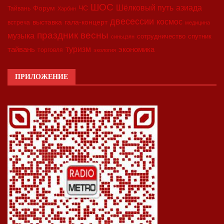
ШОС
азиада
Шёлковый путь
Форум
ЧС
Тайвань
Харбин
двесессии
космос
выставка
гала-концерт
встреча
медицина
праздник весны
музыка
сотрудничество
спутник
синьцзян
туризм
экономика
тайвань
торговля
экология
ПРИЛОЖЕНИЕ