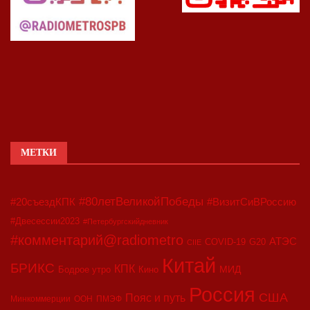
МЕТКИ
#80летВеликойПобеды
#20съездКПК
#ВизитСиВРоссию
#Двесессии2023
#Петербургскийдневник
#комментарий@radiometro
АТЭС
COVID-19
G20
CIIE
Китай
БРИКС
КПК
МИД
Бодрое утро
Кино
Россия
США
Пояс и путь
Минкоммерции
ООН
ПМЭФ