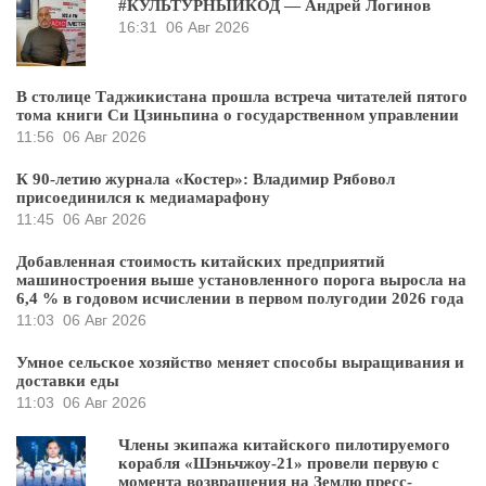
#КУЛЬТУРНЫЙКОД — Андрей Логинов
16:31
06 Авг 2026
В столице Таджикистана прошла встреча читателей пятого
тома книги Си Цзиньпина о государственном управлении
11:56
06 Авг 2026
К 90-летию журнала «Костер»: Владимир Рябовол
присоединился к медиамарафону
11:45
06 Авг 2026
Добавленная стоимость китайских предприятий
машиностроения выше установленного порога выросла на
6,4 % в годовом исчислении в первом полугодии 2026 года
11:03
06 Авг 2026
Умное сельское хозяйство меняет способы выращивания и
доставки еды
11:03
06 Авг 2026
Члены экипажа китайского пилотируемого
корабля «Шэньчжоу-21» провели первую с
момента возвращения на Землю пресс-