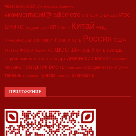
#Двесессии2023
#Петербургскийдневник
#комментарий@radiometro
АТЭС
COVID-19
G20
CIIE
Китай
БРИКС
КПК
МИД
Бодрое утро
Кино
Россия
США
Пояс и путь
Минкоммерции
ООН
ПМЭФ
ШОС
азиада
Шёлковый путь
Форум
ЧС
Тайвань
Харбин
двесессии
космос
выставка
гала-концерт
встреча
медицина
праздник весны
музыка
сотрудничество
спутник
синьцзян
туризм
экономика
тайвань
торговля
экология
ПРИЛОЖЕНИЕ