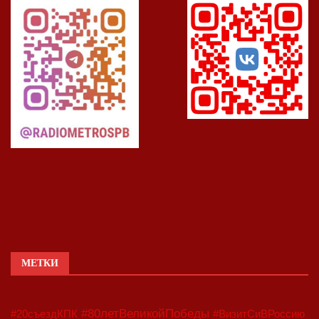
МЕТКИ
#80летВеликойПобеды
#20съездКПК
#ВизитСиВРоссию