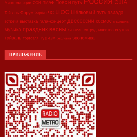
Россия
США
Пояс и путь
Минкоммерции
ООН
ПМЭФ
ШОС
азиада
Шёлковый путь
Форум
ЧС
Тайвань
Харбин
двесессии
космос
выставка
гала-концерт
встреча
медицина
праздник весны
музыка
сотрудничество
спутник
синьцзян
туризм
экономика
тайвань
торговля
экология
ПРИЛОЖЕНИЕ