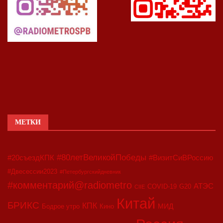
МЕТКИ
#80летВеликойПобеды
#20съездКПК
#ВизитСиВРоссию
#Двесессии2023
#Петербургскийдневник
#комментарий@radiometro
АТЭС
COVID-19
G20
CIIE
Китай
БРИКС
КПК
МИД
Бодрое утро
Кино