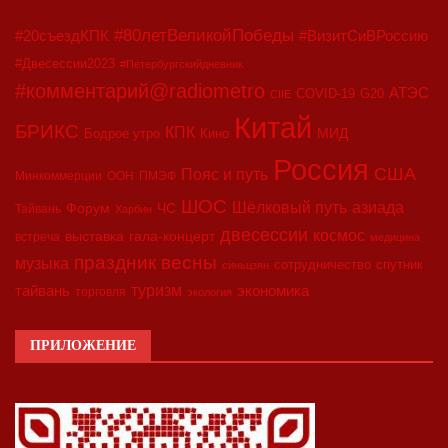
#80летВеликойПобеды
#20съездКПК
#ВизитСиВРоссию
#Двесессии2023
#Петербургскийдневник
#комментарий@radiometro
АТЭС
COVID-19
G20
CIIE
Китай
БРИКС
КПК
МИД
Бодрое утро
Кино
Россия
США
Пояс и путь
Минкоммерции
ООН
ПМЭФ
ШОС
азиада
Шёлковый путь
Форум
ЧС
Тайвань
Харбин
двесессии
космос
выставка
гала-концерт
встреча
медицина
праздник весны
музыка
сотрудничество
спутник
синьцзян
туризм
экономика
тайвань
торговля
экология
ПРИЛОЖЕНИЕ