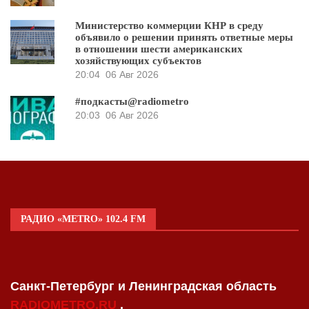
Министерство коммерции КНР в среду
объявило о решении принять ответные меры
в отношении шести американских
хозяйствующих субъектов
20:04
06 Авг 2026
#подкасты@radiometro
20:03
06 Авг 2026
РАДИО «METRO» 102.4 FM
Санкт-Петербург и Ленинградская область
RADIOMETRO.RU
.