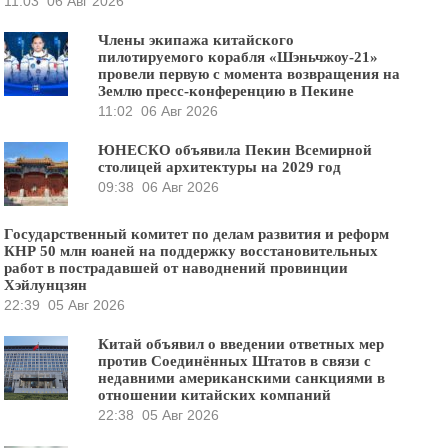
11:03
06 Авг 2026
Члены экипажа китайского
пилотируемого корабля «Шэньчжоу-21»
провели первую с момента возвращения на
Землю пресс-конференцию в Пекине
11:02
06 Авг 2026
ЮНЕСКО объявила Пекин Всемирной
столицей архитектуры на 2029 год
09:38
06 Авг 2026
Государственный комитет по делам развития и реформ
КНР 50 млн юаней на поддержку восстановительных
работ в пострадавшей от наводнений провинции
Хэйлунцзян
22:39
05 Авг 2026
Китай объявил о введении ответных мер
против Соединённых Штатов в связи с
недавними американскими санкциями в
отношении китайских компаний
22:38
05 Авг 2026