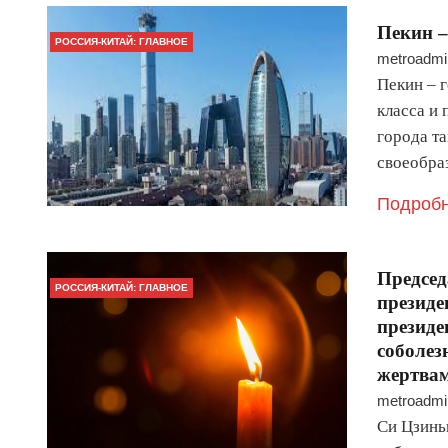
Пекин –
РОССИЯ-КИТАЙ: ГЛАВНОЕ
metroadmi
Пекин – 
класса и 
города та
своеобра
Подробн
Предсе
РОССИЯ-КИТАЙ: ГЛАВНОЕ
президе
президе
соболез
жертвам
metroadmi
Си Цзиньп