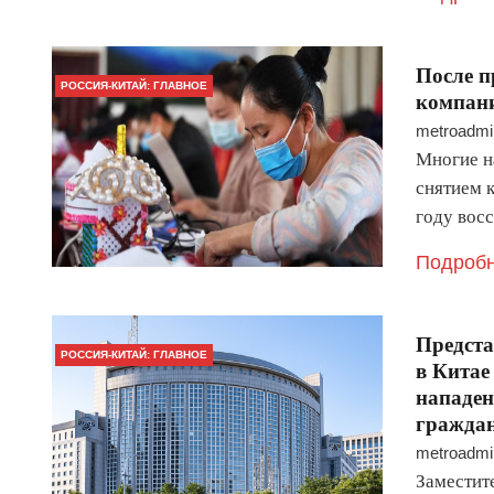
После п
РОССИЯ-КИТАЙ: ГЛАВНОЕ
компани
metroadmi
Многие н
снятием 
году восс
Подробн
Предста
РОССИЯ-КИТАЙ: ГЛАВНОЕ
в Китае
нападен
граждан
metroadmi
Заместит