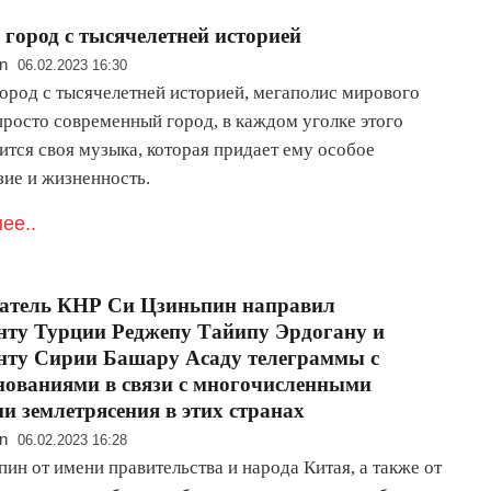
 город с тысячелетней историей
n
06.02.2023 16:30
город с тысячелетней историей, мегаполис мирового
просто современный город, в каждом уголке этого
ится своя музыка, которая придает ему особое
зие и жизненность.
ее..
датель КНР Си Цзиньпин направил
нту Турции Реджепу Тайипу Эрдогану и
нту Сирии Башару Асаду телеграммы с
нованиями в связи с многочисленными
и землетрясения в этих странах
n
06.02.2023 16:28
ин от имени правительства и народа Китая, а также от