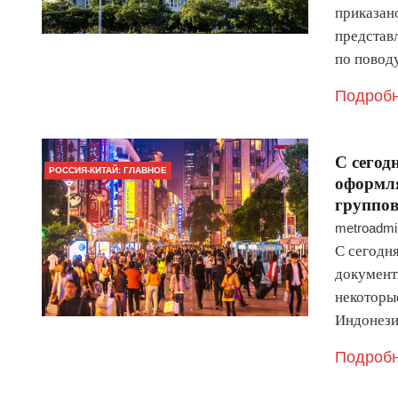
приказано
представ
по повод
Подробн
C сегод
РОССИЯ-КИТАЙ: ГЛАВНОЕ
оформля
группов
metroadmi
C сегодн
документ
некоторые
Индонези
Подробн