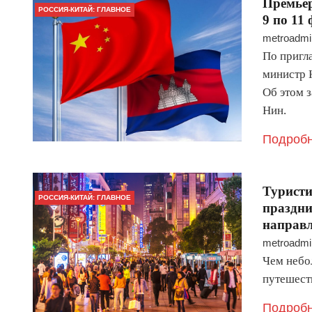
Премьер
РОССИЯ-КИТАЙ: ГЛАВНОЕ
9 по 11
metroadmi
По пригл
министр 
Об этом 
Нин.
Подробн
Туристи
РОССИЯ-КИТАЙ: ГЛАВНОЕ
праздни
направ
metroadmi
Чем небо
путешест
Подробн