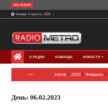
Skip
ПОСЛЕДНЕЕ
to
Четверг, 6 августа, 2026
content
Слушать онлайн и на 102.4 FM
Радио МЕТРО
бесплатно в хорошем качестве Санкт-
О РАДИО
КОМАНДА
НОВОСТИ
Петербург и Россия
>>
Home
2023
Февраль
День:
06.02.2023