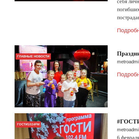
себя лич
погибших
пострада
Подробн
Праздни
ГЛАВНЫЕ НОВОСТИ
metroadmi
Подробн
#ГОСТИ
ГОСТИ1024FM
metroadmi
6 феврал