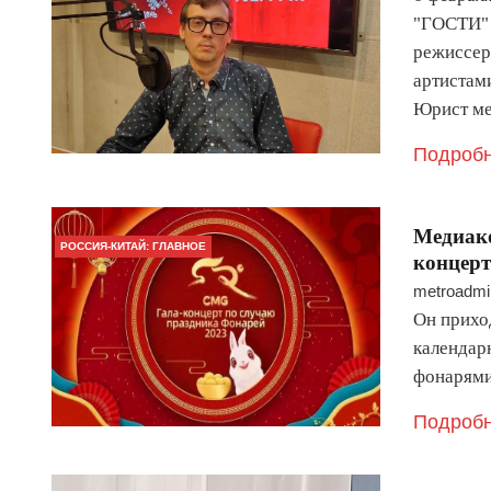
"ГОСТИ" 
режиссер,
артистам
Юрист ме
Подробн
Медиако
РОССИЯ-КИТАЙ: ГЛАВНОЕ
концерт
metroadmi
Он прихо
календар
фонарями
Подробн