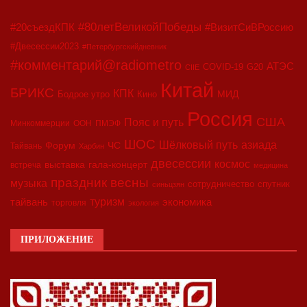
#80летВеликойПобеды
#20съездКПК
#ВизитСиВРоссию
#Двесессии2023
#Петербургскийдневник
#комментарий@radiometro
АТЭС
COVID-19
G20
CIIE
Китай
БРИКС
КПК
МИД
Бодрое утро
Кино
Россия
США
Пояс и путь
Минкоммерции
ООН
ПМЭФ
ШОС
азиада
Шёлковый путь
Форум
ЧС
Тайвань
Харбин
двесессии
космос
выставка
гала-концерт
встреча
медицина
праздник весны
музыка
сотрудничество
спутник
синьцзян
туризм
экономика
тайвань
торговля
экология
ПРИЛОЖЕНИЕ