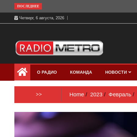
Skip
ПОСЛЕДНЕЕ
to
Четверг, 6 августа, 2026
content
Слушать онлайн и на 102.4 FM
Радио МЕТРО
бесплатно в хорошем качестве Санкт-
О РАДИО
КОМАНДА
НОВОСТИ
Петербург и Россия
>>
Home
2023
Февраль