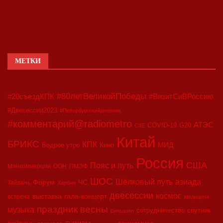
МЕТКИ
#80летВеликойПобеды
#20съездКПК
#ВизитСиВРоссию
#Двесессии2023
#Петербургскийдневник
#комментарий@radiometro
АТЭС
COVID-19
G20
CIIE
Китай
БРИКС
КПК
МИД
Бодрое утро
Кино
Россия
США
Пояс и путь
Минкоммерции
ООН
ПМЭФ
ШОС
азиада
Шёлковый путь
Форум
ЧС
Тайвань
Харбин
двесессии
космос
выставка
гала-концерт
встреча
медицина
праздник весны
музыка
сотрудничество
спутник
синьцзян
туризм