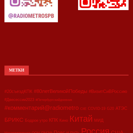
МЕТКИ
#80летВеликойПобеды
#20съездКПК
#ВизитСиВРоссию
#Двесессии2023
#Петербургскийдневник
#комментарий@radiometro
АТЭС
COVID-19
G20
CIIE
Китай
БРИКС
КПК
МИД
Бодрое утро
Кино
Россия
США
Пояс и путь