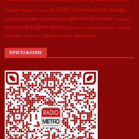
Минкоммерции
ООН
ПМЭФ
ШОС
азиада
Шёлковый путь
Форум
ЧС
Тайвань
Харбин
двесессии
космос
выставка
гала-концерт
встреча
медицина
праздник весны
музыка
сотрудничество
спутник
синьцзян
туризм
экономика
тайвань
торговля
экология
ПРИЛОЖЕНИЕ