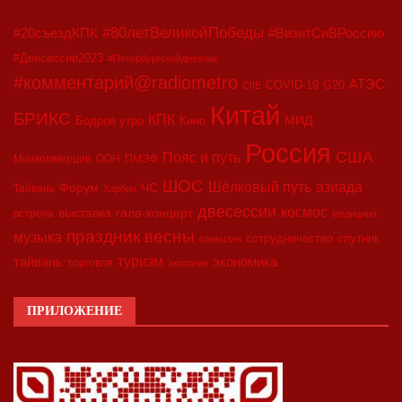
#80летВеликойПобеды
#20съездКПК
#ВизитСиВРоссию
#Двесессии2023
#Петербургскийдневник
#комментарий@radiometro
АТЭС
COVID-19
G20
CIIE
Китай
БРИКС
КПК
МИД
Бодрое утро
Кино
Россия
США
Пояс и путь
Минкоммерции
ООН
ПМЭФ
ШОС
азиада
Шёлковый путь
Форум
ЧС
Тайвань
Харбин
двесессии
космос
выставка
гала-концерт
встреча
медицина
праздник весны
музыка
сотрудничество
спутник
синьцзян
туризм
экономика
тайвань
торговля
экология
ПРИЛОЖЕНИЕ