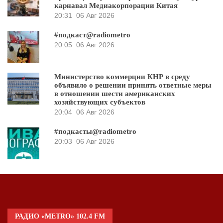
карнавал Медиакорпорации Китая
20:31
06 Авг 2026
#подкаст@radiometro
20:05
06 Авг 2026
Министерство коммерции КНР в среду
объявило о решении принять ответные меры
в отношении шести американских
хозяйствующих субъектов
20:04
06 Авг 2026
#подкасты@radiometro
20:03
06 Авг 2026
РАДИО «METRO» 102.4 FM