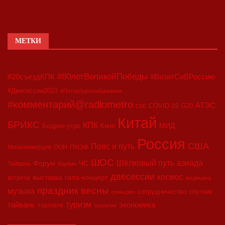
МЕТКИ
#80летВеликойПобеды
#20съездКПК
#ВизитСиВРоссию
#Двесессии2023
#Петербургскийдневник
#комментарий@radiometro
АТЭС
COVID-19
G20
CIIE
Китай
БРИКС
КПК
МИД
Бодрое утро
Кино
Россия
США
Пояс и путь
Минкоммерции
ООН
ПМЭФ
ШОС
азиада
Шёлковый путь
Форум
ЧС
Тайвань
Харбин
двесессии
космос
выставка
гала-концерт
встреча
медицина
праздник весны
музыка
сотрудничество
спутник
синьцзян
туризм
экономика
тайвань
торговля
экология