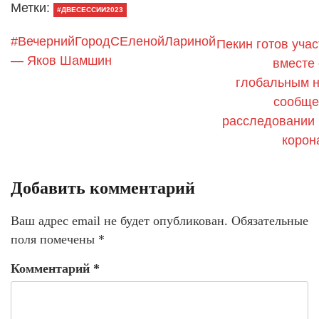
Метки:
#ДВЕСЕССИИ2023
#ВечернийГородСЕленойЛариной
Пекин готов уча
— Яков Шамшин
вместе 
глобальным 
сообще
расследовании 
корон
Добавить комментарий
Ваш адрес email не будет опубликован.
Обязательные
поля помечены
*
Комментарий
*