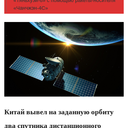
«Тяньхуэй-6» с помощью ракеты-носителя
«Чанчжэн-4C»
Китай вывел на заданную орбиту
два спутника дистанционного