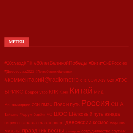
МЕТКИ
#80летВеликойПобеды
#20съездКПК
#ВизитСиВРоссию
#Двесессии2023
#Петербургскийдневник
#комментарий@radiometro
АТЭС
COVID-19
G20
CIIE
Китай
БРИКС
КПК
МИД
Бодрое утро
Кино
Россия
США
Пояс и путь
Минкоммерции
ООН
ПМЭФ
ШОС
азиада
Шёлковый путь
Форум
ЧС
Тайвань
Харбин
двесессии
космос
выставка
гала-концерт
встреча
медицина
праздник весны
музыка
сотрудничество
спутник
синьцзян