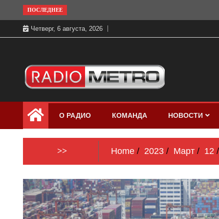
Skip
ПОСЛЕДНЕЕ
to
Четверг, 6 августа, 2026
content
Слушать онлайн и на 102.4 FM
Радио МЕТРО
бесплатно в хорошем качестве Санкт-
О РАДИО
КОМАНДА
НОВОСТИ
Петербург и Россия
>>
Home
2023
Март
12