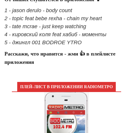
1 - jason derulo - body count
2 - topic feat bebe rexha - chain my heart
3 - tate mcrae - just keep watching
4 - кировский коля feat хабиб - моменты
5 - джингл 001 BODROE YTRO
Расскажи, что нравится - жми 👍 в плейлисте
приложения
ПЛЕЙ-ЛИСТ В ПРИЛОЖЕНИИ RADIOМЕТРО