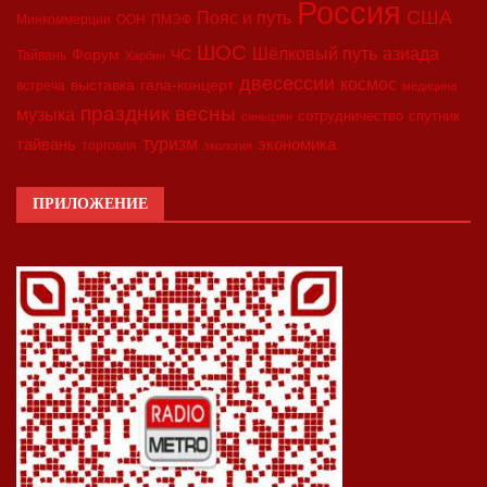
Россия
США
Пояс и путь
Минкоммерции
ООН
ПМЭФ
ШОС
азиада
Шёлковый путь
Форум
ЧС
Тайвань
Харбин
двесессии
космос
выставка
гала-концерт
встреча
медицина
праздник весны
музыка
сотрудничество
спутник
синьцзян
туризм
экономика
тайвань
торговля
экология
ПРИЛОЖЕНИЕ