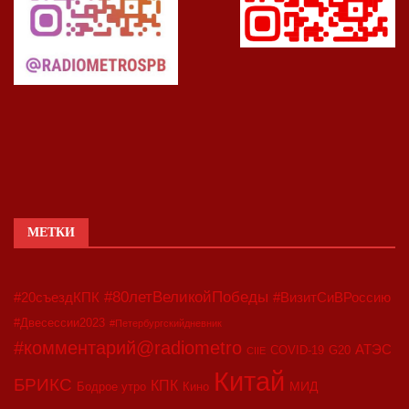
МЕТКИ
#80летВеликойПобеды
#20съездКПК
#ВизитСиВРоссию
#Двесессии2023
#Петербургскийдневник
#комментарий@radiometro
АТЭС
COVID-19
G20
CIIE
Китай
БРИКС
КПК
МИД
Бодрое утро
Кино