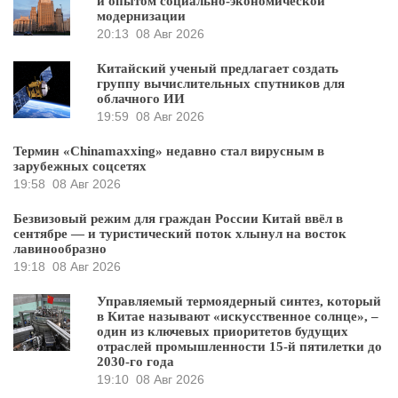
и опытом социально-экономической
модернизации
20:13
08 Авг 2026
Китайский ученый предлагает создать
группу вычислительных спутников для
облачного ИИ
19:59
08 Авг 2026
Термин «Chinamaxxing» недавно стал вирусным в
зарубежных соцсетях
19:58
08 Авг 2026
Безвизовый режим для граждан России Китай ввёл в
сентябре — и туристический поток хлынул на восток
лавинообразно
19:18
08 Авг 2026
Управляемый термоядерный синтез, который
в Китае называют «искусственное солнце», –
один из ключевых приоритетов будущих
отраслей промышленности 15-й пятилетки до
2030-го года
19:10
08 Авг 2026