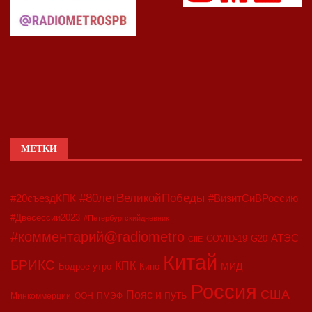
МЕТКИ
#80летВеликойПобеды
#20съездКПК
#ВизитСиВРоссию
#Двесессии2023
#Петербургскийдневник
#комментарий@radiometro
АТЭС
COVID-19
G20
CIIE
Китай
БРИКС
КПК
МИД
Бодрое утро
Кино
Россия
США
Пояс и путь
Минкоммерции
ООН
ПМЭФ