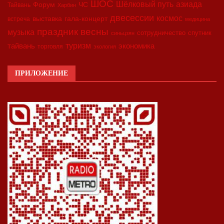
ШОС
азиада
Шёлковый путь
Форум
ЧС
Тайвань
Харбин
двесессии
космос
выставка
гала-концерт
встреча
медицина
праздник весны
музыка
сотрудничество
спутник
синьцзян
туризм
экономика
тайвань
торговля
экология
ПРИЛОЖЕНИЕ