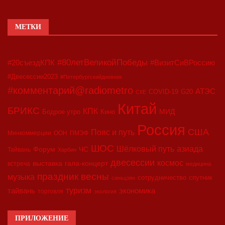
МЕТКИ
#80летВеликойПобеды
#20съездКПК
#ВизитСиВРоссию
#Двесессии2023
#Петербургскийдневник
#комментарий@radiometro
АТЭС
COVID-19
G20
CIIE
Китай
БРИКС
КПК
МИД
Бодрое утро
Кино
Россия
США
Пояс и путь
Минкоммерции
ООН
ПМЭФ
ШОС
азиада
Шёлковый путь
Форум
ЧС
Тайвань
Харбин
двесессии
космос
выставка
гала-концерт
встреча
медицина
праздник весны
музыка
сотрудничество
спутник
синьцзян
туризм
экономика
тайвань
торговля
экология
ПРИЛОЖЕНИЕ