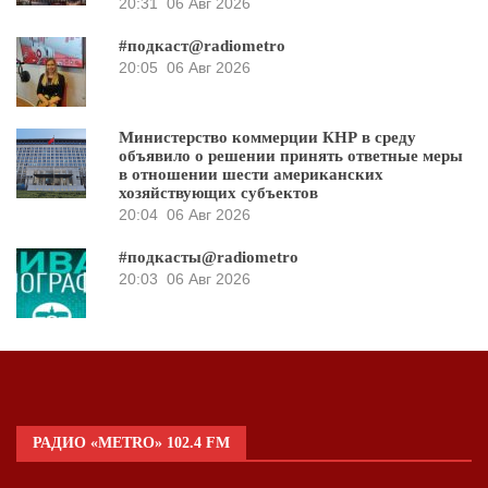
20:31
06 Авг 2026
#подкаст@radiometro
20:05
06 Авг 2026
Министерство коммерции КНР в среду
объявило о решении принять ответные меры
в отношении шести американских
хозяйствующих субъектов
20:04
06 Авг 2026
#подкасты@radiometro
20:03
06 Авг 2026
РАДИО «METRO» 102.4 FM