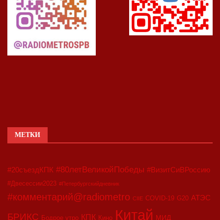
МЕТКИ
#80летВеликойПобеды
#20съездКПК
#ВизитСиВРоссию
#Двесессии2023
#Петербургскийдневник
#комментарий@radiometro
АТЭС
COVID-19
G20
CIIE
Китай
БРИКС
КПК
МИД
Бодрое утро
Кино