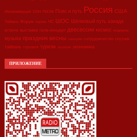
Россия
США
Пояс и путь
Минкоммерции
ООН
ПМЭФ
ШОС
азиада
Шёлковый путь
Форум
ЧС
Тайвань
Харбин
двесессии
космос
выставка
гала-концерт
встреча
медицина
праздник весны
музыка
сотрудничество
спутник
синьцзян
туризм
экономика
тайвань
торговля
экология
ПРИЛОЖЕНИЕ