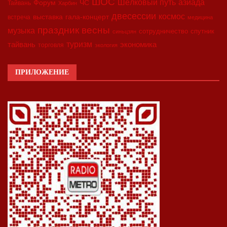
ШОС
азиада
Шёлковый путь
Форум
ЧС
Тайвань
Харбин
двесессии
космос
выставка
гала-концерт
встреча
медицина
праздник весны
музыка
сотрудничество
спутник
синьцзян
туризм
экономика
тайвань
торговля
экология
ПРИЛОЖЕНИЕ