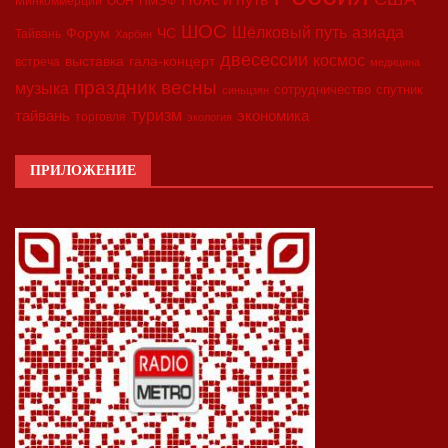
Минкоммерции
ООН
ПМЭФ
ШОС
азиада
Шёлковый путь
Форум
ЧС
Тайвань
Харбин
двесессии
космос
выставка
гала-концерт
встреча
медицина
праздник весны
музыка
сотрудничество
спутник
синьцзян
туризм
экономика
тайвань
торговля
экология
ПРИЛОЖЕНИЕ