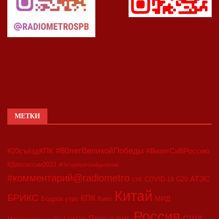
МЕТКИ
#80летВеликойПобеды
#20съездКПК
#ВизитСиВРоссию
#Двесессии2023
#Петербургскийдневник
#комментарий@radiometro
АТЭС
COVID-19
G20
CIIE
Китай
БРИКС
КПК
МИД
Бодрое утро
Кино
Россия
США
Пояс и путь