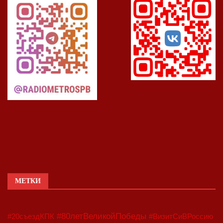
МЕТКИ
#80летВеликойПобеды
#20съездКПК
#ВизитСиВРоссию