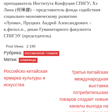
преподаватель Института Конфуция СПбГУ; Хэ
Лина (何琳娜) – представитель фонда содействия
социально-экономическому развитию
«Лунма», Пруцких Андрей Александрович –
к.филол.н., декан Гуманитарного факультета
СПбГЭУ (председатель).
Post Views:
2 240
Рубрика:
РОССИЯ-КИТАЙ: ГЛАВНОЕ
Метки:
ОЛИМПИАДА
Российско-китайская
Третья Китайская
ярмарка культуры и
международная
искусства
выставка
потребительских
товаров создает новые
каналы выхода на