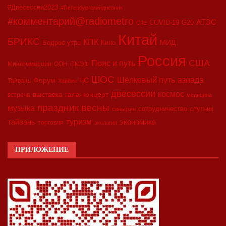
#Двесессии2023
#Петербургскийдневник
#комментарий@radiometro
АТЭС
COVID-19
G20
CIIE
Китай
БРИКС
КПК
МИД
Бодрое утро
Кино
Россия
США
Пояс и путь
Минкоммерции
ООН
ПМЭФ
ШОС
азиада
Шёлковый путь
Форум
ЧС
Тайвань
Харбин
двесессии
космос
выставка
гала-концерт
встреча
медицина
праздник весны
музыка
сотрудничество
спутник
синьцзян
туризм
экономика
тайвань
торговля
экология
ПРИЛОЖЕНИЕ