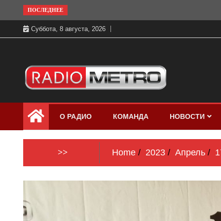
Skip
ПОСЛЕДНЕЕ
to
Суббота, 8 августа, 2026
content
Слушать онлайн и на 102.4 FM
Радио МЕТРО
бесплатно в хорошем качестве Санкт-
О РАДИО
КОМАНДА
НОВОСТИ
Петербург и Россия
>>
Home
2023
Апрель
1