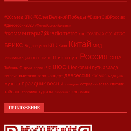
#80летВеликойПобеды
#20съездКПК
#ВизитСиВРоссию
#Двесессии2023
#Петербургскийдневник
#комментарий@radiometro
АТЭС
COVID-19
G20
CIIE
Китай
БРИКС
КПК
МИД
Бодрое утро
Кино
Россия
США
Пояс и путь
Минкоммерции
ООН
ПМЭФ
ШОС
азиада
Шёлковый путь
Форум
ЧС
Тайвань
Харбин
двесессии
космос
выставка
гала-концерт
встреча
медицина
праздник весны
музыка
сотрудничество
спутник
синьцзян
туризм
экономика
тайвань
торговля
экология
ПРИЛОЖЕНИЕ