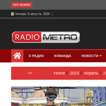
Skip
ПОСЛЕДНЕЕ
to
Четверг, 6 августа, 2026
content
Слушать онлайн и на 102.4 FM
Радио МЕТРО
бесплатно в хорошем качестве Санкт-
О РАДИО
КОМАНДА
НОВОСТИ
Петербург и Россия
>>
Home
2023
Апрель
2