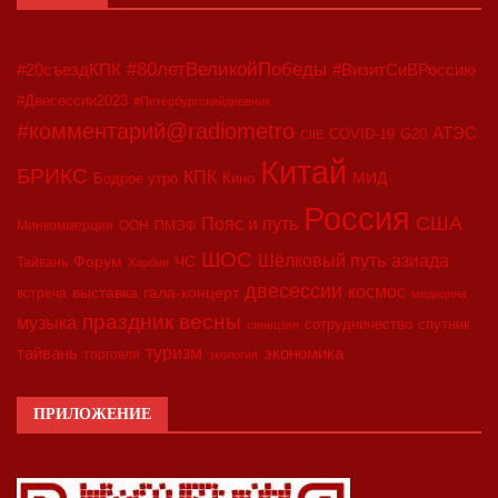
#80летВеликойПобеды
#20съездКПК
#ВизитСиВРоссию
#Двесессии2023
#Петербургскийдневник
#комментарий@radiometro
АТЭС
COVID-19
G20
CIIE
Китай
БРИКС
КПК
МИД
Бодрое утро
Кино
Россия
США
Пояс и путь
Минкоммерции
ООН
ПМЭФ
ШОС
азиада
Шёлковый путь
Форум
ЧС
Тайвань
Харбин
двесессии
космос
выставка
гала-концерт
встреча
медицина
праздник весны
музыка
сотрудничество
спутник
синьцзян
туризм
экономика
тайвань
торговля
экология
ПРИЛОЖЕНИЕ