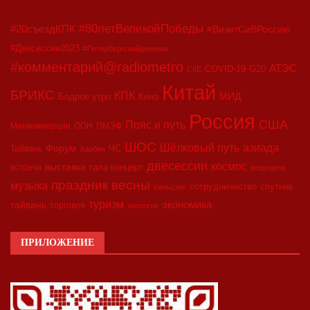
#80летВеликойПобеды
#20съездКПК
#ВизитСиВРоссию
#Двесессии2023
#Петербургскийдневник
#комментарий@radiometro
АТЭС
G20
COVID-19
CIIE
Китай
БРИКС
КПК
МИД
Бодрое утро
Кино
Россия
США
Пояс и путь
Минкоммерции
ООН
ПМЭФ
ШОС
азиада
Шёлковый путь
Форум
ЧС
Тайвань
Харбин
двесессии
космос
выставка
гала-концерт
встреча
медицина
праздник весны
музыка
сотрудничество
спутник
синьцзян
туризм
экономика
тайвань
торговля
экология
ПРИЛОЖЕНИЕ