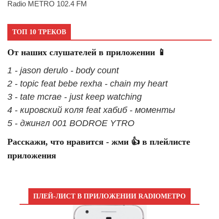
Radio METRO 102.4 FM
ТОП 10 ТРЕКОВ
От наших слушателей в приложении 📱
1 - jason derulo - body count
2 - topic feat bebe rexha - chain my heart
3 - tate mcrae - just keep watching
4 - кировский коля feat хабиб - моменты
5 - джингл 001 BODROE YTRO
Расскажи, что нравится - жми 👍 в плейлисте
приложения
ПЛЕЙ-ЛИСТ В ПРИЛОЖЕНИИ RADIOМЕТРО