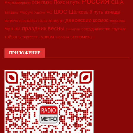
Россия
США
Пояс и путь
Минкоммерции
ООН
ПМЭФ
ШОС
азиада
Шёлковый путь
Форум
ЧС
Тайвань
Харбин
двесессии
космос
выставка
гала-концерт
встреча
медицина
праздник весны
музыка
сотрудничество
спутник
синьцзян
туризм
экономика
тайвань
торговля
экология
ПРИЛОЖЕНИЕ