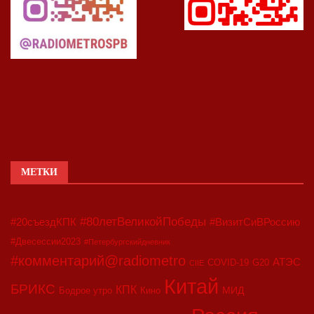
МЕТКИ
#80летВеликойПобеды
#20съездКПК
#ВизитСиВРоссию
#Двесессии2023
#Петербургскийдневник
#комментарий@radiometro
АТЭС
COVID-19
G20
CIIE
Китай
БРИКС
КПК
МИД
Бодрое утро
Кино