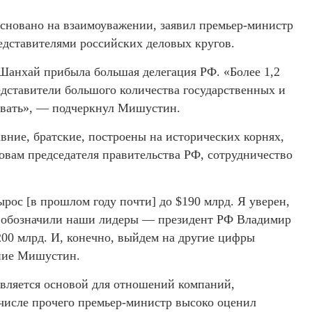
основано на взаимоуважении, заявил премьер-министр
дставителями российских деловых кругов.
 Шанхай прибыла большая делегация РФ. «Более 1,2
едставители большого количества государственных и
довать», — подчеркнул Мишустин.
ние, братские, построены на исторических корнях,
овам председателя правительства РФ, сотрудничество
рос [в прошлом году почти] до $190 млрд. Я уверен,
ю обозначили наши лидеры — президент РФ Владимир
00 млрд. И, конечно, выйдем на другие цифры
ние Мишустин.
является основой для отношений компаний,
 числе прочего премьер-министр высоко оценил