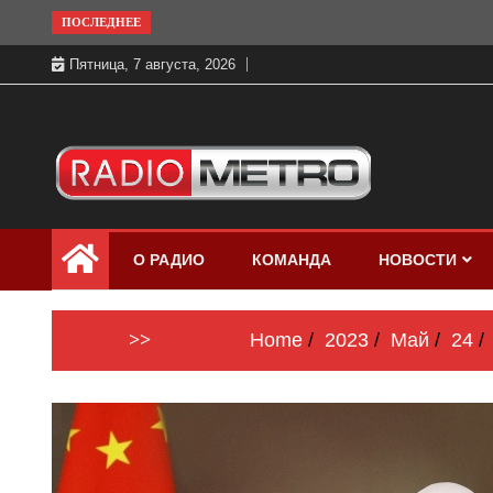
Skip
ПОСЛЕДНЕЕ
to
Пятница, 7 августа, 2026
content
Слушать онлайн и на 102.4 FM
Радио МЕТРО
бесплатно в хорошем качестве Санкт-
О РАДИО
КОМАНДА
НОВОСТИ
Петербург и Россия
>>
Home
2023
Май
24