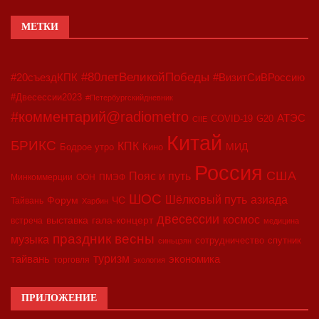
МЕТКИ
#80летВеликойПобеды
#20съездКПК
#ВизитСиВРоссию
#Двесессии2023
#Петербургскийдневник
#комментарий@radiometro
АТЭС
COVID-19
G20
CIIE
Китай
БРИКС
КПК
МИД
Бодрое утро
Кино
Россия
США
Пояс и путь
Минкоммерции
ООН
ПМЭФ
ШОС
азиада
Шёлковый путь
Форум
ЧС
Тайвань
Харбин
двесессии
космос
выставка
гала-концерт
встреча
медицина
праздник весны
музыка
сотрудничество
спутник
синьцзян
туризм
экономика
тайвань
торговля
экология
ПРИЛОЖЕНИЕ