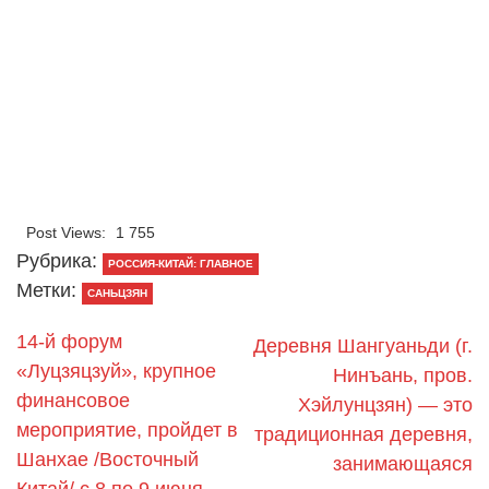
Post Views:
1 755
Рубрика:
РОССИЯ-КИТАЙ: ГЛАВНОЕ
Метки:
САНЬЦЗЯН
14-й форум
Деревня Шангуаньди (г.
«Луцзяцзуй», крупное
Нинъань, пров.
финансовое
Хэйлунцзян) — это
мероприятие, пройдет в
традиционная деревня,
Шанхае /Восточный
занимающаяся
Китай/ с 8 по 9 июня