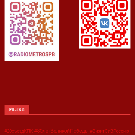
МЕТКИ
#80летВеликойПобеды
#20съездКПК
#ВизитСиВРоссию