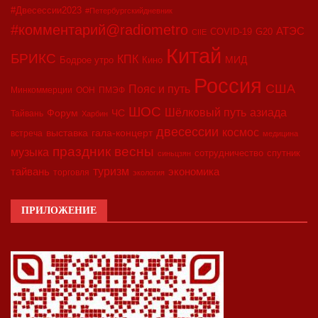
#Двесессии2023
#Петербургскийдневник
#комментарий@radiometro
АТЭС
COVID-19
G20
CIIE
Китай
БРИКС
КПК
МИД
Бодрое утро
Кино
Россия
США
Пояс и путь
Минкоммерции
ООН
ПМЭФ
ШОС
азиада
Шёлковый путь
Форум
ЧС
Тайвань
Харбин
двесессии
космос
выставка
гала-концерт
встреча
медицина
праздник весны
музыка
сотрудничество
спутник
синьцзян
туризм
экономика
тайвань
торговля
экология
ПРИЛОЖЕНИЕ