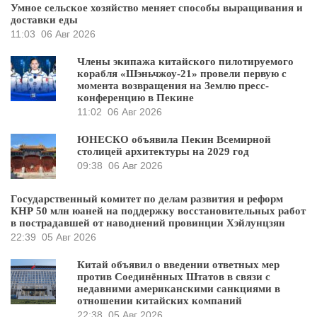
Умное сельское хозяйство меняет способы выращивания и
доставки еды
11:03
06 Авг 2026
Члены экипажа китайского пилотируемого
корабля «Шэньчжоу-21» провели первую с
момента возвращения на Землю пресс-
конференцию в Пекине
11:02
06 Авг 2026
ЮНЕСКО объявила Пекин Всемирной
столицей архитектуры на 2029 год
09:38
06 Авг 2026
Государственный комитет по делам развития и реформ
КНР 50 млн юаней на поддержку восстановительных работ
в пострадавшей от наводнений провинции Хэйлунцзян
22:39
05 Авг 2026
Китай объявил о введении ответных мер
против Соединённых Штатов в связи с
недавними американскими санкциями в
отношении китайских компаний
22:38
05 Авг 2026