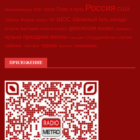
Россия
США
Пояс и путь
Минкоммерции
ООН
ПМЭФ
ШОС
азиада
Шёлковый путь
Форум
ЧС
Тайвань
Харбин
двесессии
космос
выставка
гала-концерт
встреча
медицина
праздник весны
музыка
сотрудничество
спутник
синьцзян
туризм
экономика
тайвань
торговля
экология
ПРИЛОЖЕНИЕ