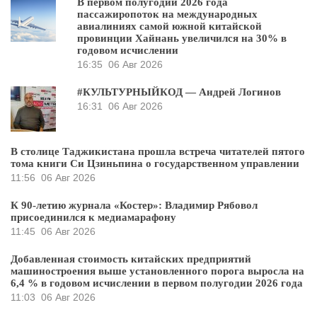
В первом полугодии 2026 года
пассажиропоток на международных
авиалиниях самой южной китайской
провинции Хайнань увеличился на 30% в
годовом исчислении
16:35
06 Авг 2026
#КУЛЬТУРНЫЙКОД — Андрей Логинов
16:31
06 Авг 2026
В столице Таджикистана прошла встреча читателей пятого
тома книги Си Цзиньпина о государственном управлении
11:56
06 Авг 2026
К 90-летию журнала «Костер»: Владимир Рябовол
присоединился к медиамарафону
11:45
06 Авг 2026
Добавленная стоимость китайских предприятий
машиностроения выше установленного порога выросла на
6,4 % в годовом исчислении в первом полугодии 2026 года
11:03
06 Авг 2026