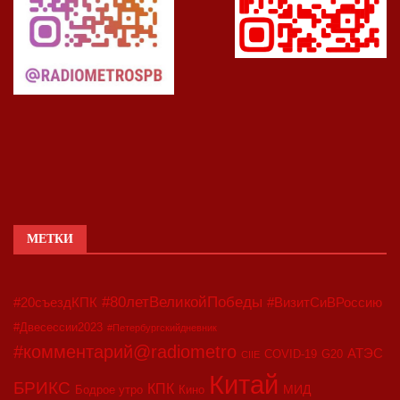
МЕТКИ
#80летВеликойПобеды
#20съездКПК
#ВизитСиВРоссию
#Двесессии2023
#Петербургскийдневник
#комментарий@radiometro
АТЭС
COVID-19
G20
CIIE
Китай
БРИКС
КПК
МИД
Бодрое утро
Кино