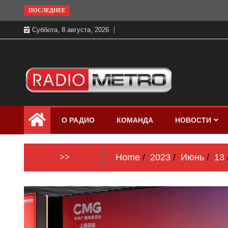
Skip
ПОСЛЕДНЕЕ
to
Суббота, 8 августа, 2026
content
Слушать онлайн и на 102.4 FM
Радио МЕТРО
бесплатно в хорошем качестве Санкт-
О РАДИО
КОМАНДА
НОВОСТИ
Петербург и Россия
>>
Home
2023
Июнь
13