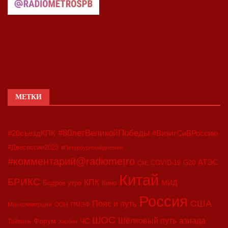
МЕТКИ
#80летВеликойПобеды
#20съездКПК
#ВизитСиВРоссию
#Двесессии2023
#Петербургскийдневник
#комментарий@radiometro
АТЭС
COVID-19
G20
CIIE
Китай
БРИКС
КПК
МИД
Бодрое утро
Кино
Россия
США
Пояс и путь
Минкоммерции
ООН
ПМЭФ
ШОС
азиада
Шёлковый путь
Форум
ЧС
Тайвань
Харбин