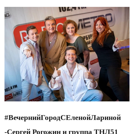
#ВечернийГородСЕленойЛариной
-Сергей Рогожин и группа ТНЛ51