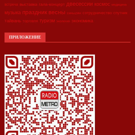
двесессии
космос
выставка
гала-концерт
встреча
медицина
праздник весны
музыка
сотрудничество
спутник
синьцзян
туризм
экономика
тайвань
торговля
экология
ПРИЛОЖЕНИЕ