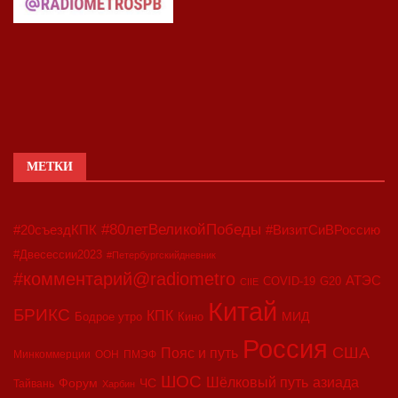
МЕТКИ
#80летВеликойПобеды
#20съездКПК
#ВизитСиВРоссию
#Двесессии2023
#Петербургскийдневник
#комментарий@radiometro
АТЭС
COVID-19
G20
CIIE
Китай
БРИКС
КПК
МИД
Бодрое утро
Кино
Россия
США
Пояс и путь
Минкоммерции
ООН
ПМЭФ
ШОС
азиада
Шёлковый путь
Форум
ЧС
Тайвань
Харбин