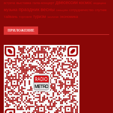
двесессии
космос
выставка
гала-концерт
встреча
медицина
праздник весны
музыка
сотрудничество
спутник
синьцзян
туризм
экономика
тайвань
торговля
экология
ПРИЛОЖЕНИЕ