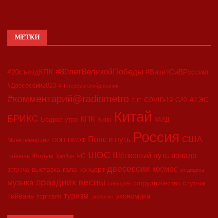
МЕТКИ
#80летВеликойПобеды
#20съездКПК
#ВизитСиВРоссию
#Двесессии2023
#Петербургскийдневник
#комментарий@radiometro
АТЭС
COVID-19
G20
CIIE
Китай
БРИКС
КПК
МИД
Бодрое утро
Кино
Россия
США
Пояс и путь
Минкоммерции
ООН
ПМЭФ
ШОС
азиада
Шёлковый путь
Форум
ЧС
Тайвань
Харбин
двесессии
космос
выставка
гала-концерт
встреча
медицина
праздник весны
музыка
сотрудничество
спутник
синьцзян
туризм
экономика
тайвань
торговля
экология