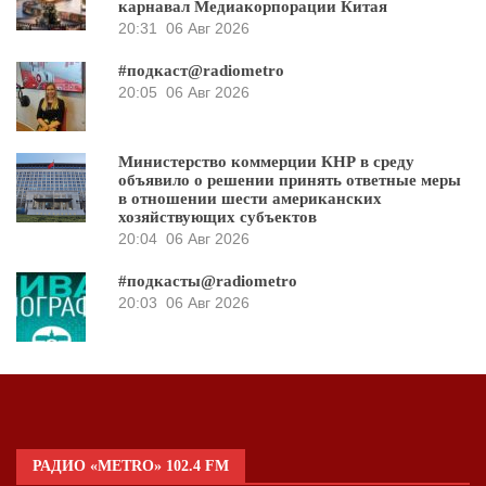
карнавал Медиакорпорации Китая
20:31
06 Авг 2026
#подкаст@radiometro
20:05
06 Авг 2026
Министерство коммерции КНР в среду
объявило о решении принять ответные меры
в отношении шести американских
хозяйствующих субъектов
20:04
06 Авг 2026
#подкасты@radiometro
20:03
06 Авг 2026
РАДИО «METRO» 102.4 FM