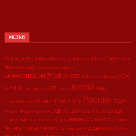
МЕТКИ
#80летВеликойПобеды
#20съездКПК
#ВизитСиВРоссию
#Двесессии2023
#Петербургскийдневник
#комментарий@radiometro
АТЭС
COVID-19
G20
CIIE
Китай
БРИКС
КПК
МИД
Бодрое утро
Кино
Россия
США
Пояс и путь
Минкоммерции
ООН
ПМЭФ
ШОС
азиада
Шёлковый путь
Форум
ЧС
Тайвань
Харбин
двесессии
космос
выставка
гала-концерт
встреча
медицина
праздник весны
музыка
сотрудничество
спутник
синьцзян