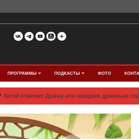
ПРОГРАММЫ
ПОДКАСТЫ
ФОТО
КОНТ
Китай отмечает Дуаньу или праздник драконьих ло