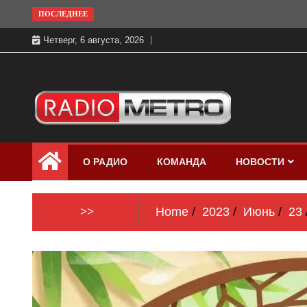
Skip
ПОСЛЕДНЕЕ
to
Четверг, 6 августа, 2026
content
Слушать онлайн и на 102.4 FM
Радио МЕТРО
бесплатно в хорошем качестве Санкт-
О РАДИО
КОМАНДА
НОВОСТИ
Петербург и Россия
>>
Home
2023
Июнь
23