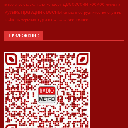
двесессии
космос
выставка
гала-концерт
встреча
медицина
праздник весны
музыка
сотрудничество
спутник
синьцзян
туризм
экономика
тайвань
торговля
экология
ПРИЛОЖЕНИЕ