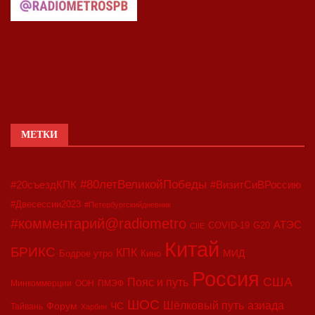
МЕТКИ
#80летВеликойПобеды
#20съездКПК
#ВизитСиВРоссию
#Двесессии2023
#Петербургскийдневник
#комментарий@radiometro
АТЭС
COVID-19
G20
CIIE
Китай
БРИКС
КПК
МИД
Бодрое утро
Кино
Россия
США
Пояс и путь
Минкоммерции
ООН
ПМЭФ
ШОС
азиада
Шёлковый путь
Форум
ЧС
Тайвань
Харбин