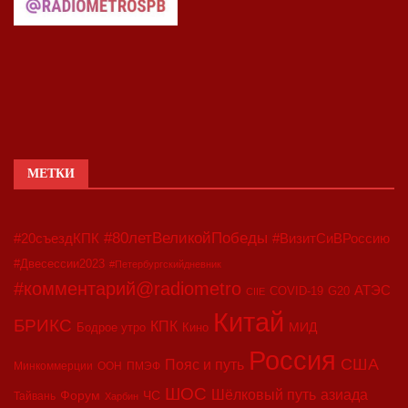
МЕТКИ
#80летВеликойПобеды
#20съездКПК
#ВизитСиВРоссию
#Двесессии2023
#Петербургскийдневник
#комментарий@radiometro
АТЭС
COVID-19
G20
CIIE
Китай
БРИКС
КПК
МИД
Бодрое утро
Кино
Россия
США
Пояс и путь
Минкоммерции
ООН
ПМЭФ
ШОС
азиада
Шёлковый путь
Форум
ЧС
Тайвань
Харбин