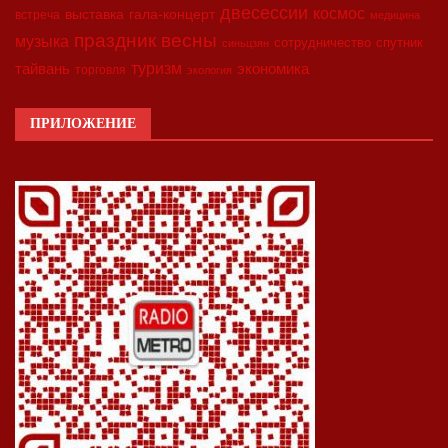
двесессии
космос
выставка
гала-концерт
встреча
медицина
праздник весны
музыка
сотрудничество
спутник
синьцзян
туризм
экономика
тайвань
торговля
экология
ПРИЛОЖЕНИЕ