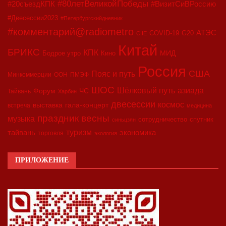
#80летВеликойПобеды
#20съездКПК
#ВизитСиВРоссию
#Двесессии2023
#Петербургскийдневник
#комментарий@radiometro
АТЭС
COVID-19
G20
CIIE
Китай
БРИКС
КПК
МИД
Бодрое утро
Кино
Россия
США
Пояс и путь
Минкоммерции
ООН
ПМЭФ
ШОС
азиада
Шёлковый путь
Форум
ЧС
Тайвань
Харбин
двесессии
космос
выставка
гала-концерт
встреча
медицина
праздник весны
музыка
сотрудничество
спутник
синьцзян
туризм
экономика
тайвань
торговля
экология
ПРИЛОЖЕНИЕ