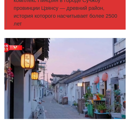
комплекс Пинцзян в городе Сучжоу
провинции Цзянсу — древний район,
история которого насчитывает более 2500
лет