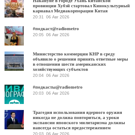
Накануне в городе Ухань китайской
провинции Хубэй стартовал Кинокультурный
карнавал Медиакорпорации Китая
20:31
06 Авг 2026
#подкаст@radiometro
20:05
06 Авг 2026
Министерство коммерции КНР в среду
объявило о решении принять ответные меры
в отношении шести американских
хозяйствующих субъектов
20:04
06 Авг 2026
#подкасты@radiometro
20:03
06 Авг 2026
Трагедия использования ядерного оружия
никогда не должна повториться, а уроки
экспансии японского милитаризма должны
навсегда остаться предостережением
20:03
06 Авг 2026