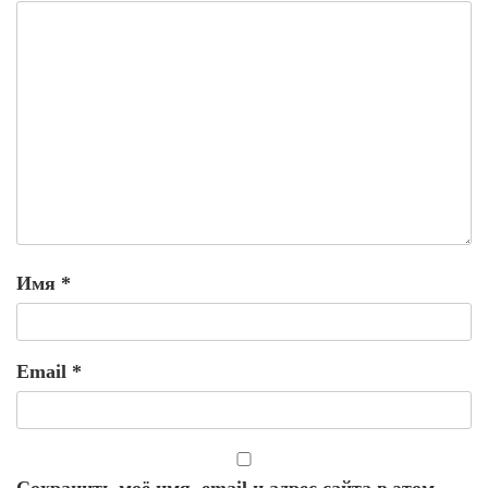
Имя
*
Email
*
Сохранить моё имя, email и адрес сайта в этом