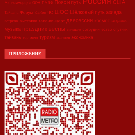
Россия
США
Пояс и путь
Минкоммерции
ООН
ПМЭФ
ШОС
азиада
Шёлковый путь
Форум
ЧС
Тайвань
Харбин
двесессии
космос
выставка
гала-концерт
встреча
медицина
праздник весны
музыка
сотрудничество
спутник
синьцзян
туризм
экономика
тайвань
торговля
экология
ПРИЛОЖЕНИЕ