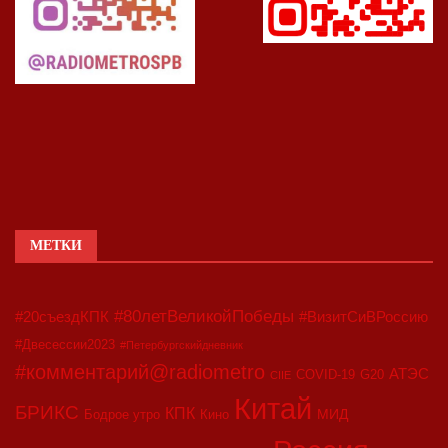
МЕТКИ
#80летВеликойПобеды
#20съездКПК
#ВизитСиВРоссию
#Двесессии2023
#Петербургскийдневник
#комментарий@radiometro
АТЭС
COVID-19
G20
CIIE
Китай
БРИКС
КПК
МИД
Бодрое утро
Кино