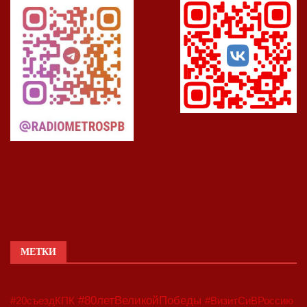
МЕТКИ
#80летВеликойПобеды
#20съездКПК
#ВизитСиВРоссию