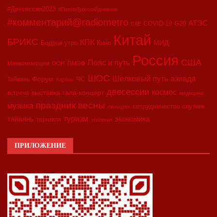
#Двесессии2023
#Петербургскийдневник
#комментарий@radiometro
АТЭС
COVID-19
G20
CIIE
Китай
БРИКС
КПК
МИД
Бодрое утро
Кино
Россия
США
Пояс и путь
Минкоммерции
ООН
ПМЭФ
ШОС
азиада
Шёлковый путь
Форум
ЧС
Тайвань
Харбин
двесессии
космос
выставка
гала-концерт
встреча
медицина
праздник весны
музыка
сотрудничество
спутник
синьцзян
туризм
экономика
тайвань
торговля
экология
ПРИЛОЖЕНИЕ