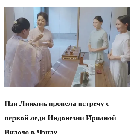
Пэн Лиюань провела встречу с
первой леди Индонезии Ирианой
Видодо в Чэнду