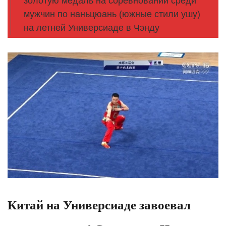
золотую медаль на соревновании среди
мужчин по наньцюань (южные стили ушу)
на летней Универсиаде в Чэнду
Китай на Универсиаде завоевал