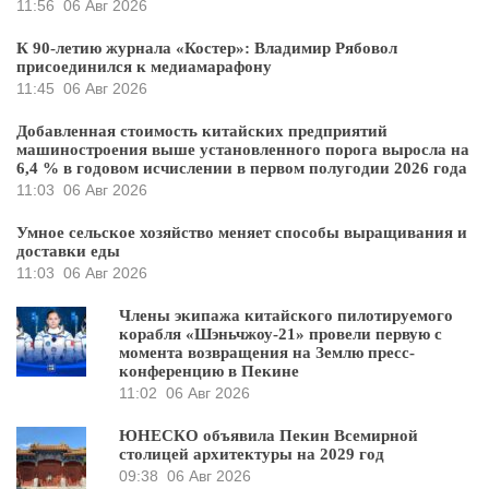
11:56
06 Авг 2026
К 90-летию журнала «Костер»: Владимир Рябовол
присоединился к медиамарафону
11:45
06 Авг 2026
Добавленная стоимость китайских предприятий
машиностроения выше установленного порога выросла на
6,4 % в годовом исчислении в первом полугодии 2026 года
11:03
06 Авг 2026
Умное сельское хозяйство меняет способы выращивания и
доставки еды
11:03
06 Авг 2026
Члены экипажа китайского пилотируемого
корабля «Шэньчжоу-21» провели первую с
момента возвращения на Землю пресс-
конференцию в Пекине
11:02
06 Авг 2026
ЮНЕСКО объявила Пекин Всемирной
столицей архитектуры на 2029 год
09:38
06 Авг 2026