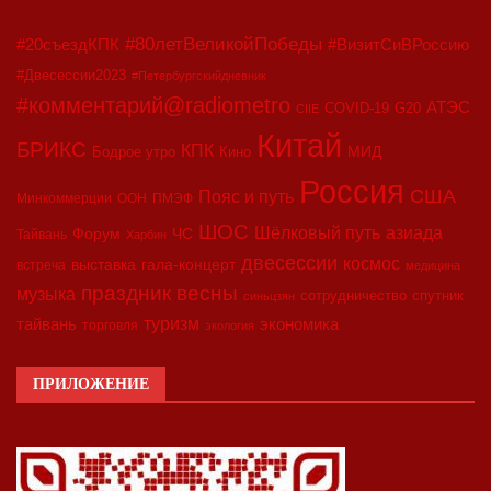
#80летВеликойПобеды
#20съездКПК
#ВизитСиВРоссию
#Двесессии2023
#Петербургскийдневник
#комментарий@radiometro
АТЭС
COVID-19
G20
CIIE
Китай
БРИКС
КПК
МИД
Бодрое утро
Кино
Россия
США
Пояс и путь
Минкоммерции
ООН
ПМЭФ
ШОС
азиада
Шёлковый путь
Форум
ЧС
Тайвань
Харбин
двесессии
космос
выставка
гала-концерт
встреча
медицина
праздник весны
музыка
сотрудничество
спутник
синьцзян
туризм
экономика
тайвань
торговля
экология
ПРИЛОЖЕНИЕ