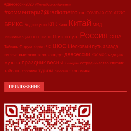
#Двесессии2023
#Петербургскийдневник
#комментарий@radiometro
АТЭС
COVID-19
G20
CIIE
Китай
БРИКС
КПК
МИД
Бодрое утро
Кино
Россия
США
Пояс и путь
Минкоммерции
ООН
ПМЭФ
ШОС
азиада
Шёлковый путь
Форум
ЧС
Тайвань
Харбин
двесессии
космос
выставка
гала-концерт
встреча
медицина
праздник весны
музыка
сотрудничество
спутник
синьцзян
туризм
экономика
тайвань
торговля
экология
ПРИЛОЖЕНИЕ