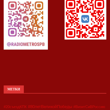
МЕТКИ
#80летВеликойПобеды
#20съездКПК
#ВизитСиВРоссию