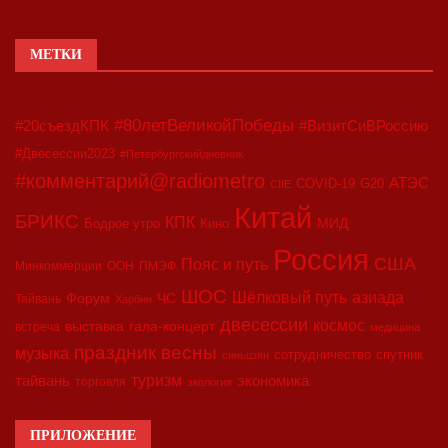
МЕТКИ
#80летВеликойПобеды
#20съездКПК
#ВизитСиВРоссию
#Двесессии2023
#Петербургскийдневник
#комментарий@radiometro
АТЭС
COVID-19
G20
CIIE
Китай
БРИКС
КПК
МИД
Бодрое утро
Кино
Россия
США
Пояс и путь
Минкоммерции
ООН
ПМЭФ
ШОС
азиада
Шёлковый путь
Форум
ЧС
Тайвань
Харбин
двесессии
космос
выставка
гала-концерт
встреча
медицина
праздник весны
музыка
сотрудничество
спутник
синьцзян
туризм
экономика
тайвань
торговля
экология
ПРИЛОЖЕНИЕ