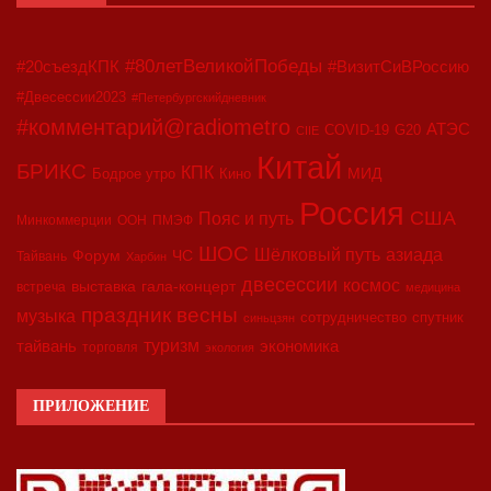
#80летВеликойПобеды
#20съездКПК
#ВизитСиВРоссию
#Двесессии2023
#Петербургскийдневник
#комментарий@radiometro
АТЭС
COVID-19
G20
CIIE
Китай
БРИКС
КПК
МИД
Бодрое утро
Кино
Россия
США
Пояс и путь
Минкоммерции
ООН
ПМЭФ
ШОС
азиада
Шёлковый путь
Форум
ЧС
Тайвань
Харбин
двесессии
космос
выставка
гала-концерт
встреча
медицина
праздник весны
музыка
сотрудничество
спутник
синьцзян
туризм
экономика
тайвань
торговля
экология
ПРИЛОЖЕНИЕ