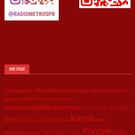
МЕТКИ
#80летВеликойПобеды
#20съездКПК
#ВизитСиВРоссию
#Двесессии2023
#Петербургскийдневник
#комментарий@radiometro
АТЭС
COVID-19
G20
CIIE
Китай
БРИКС
КПК
МИД
Бодрое утро
Кино
Россия
США
Пояс и путь
Минкоммерции
ООН
ПМЭФ