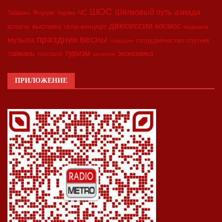
ШОС
азиада
Шёлковый путь
Форум
ЧС
Тайвань
Харбин
двесессии
космос
выставка
гала-концерт
встреча
медицина
праздник весны
музыка
сотрудничество
спутник
синьцзян
туризм
экономика
тайвань
торговля
экология
ПРИЛОЖЕНИЕ